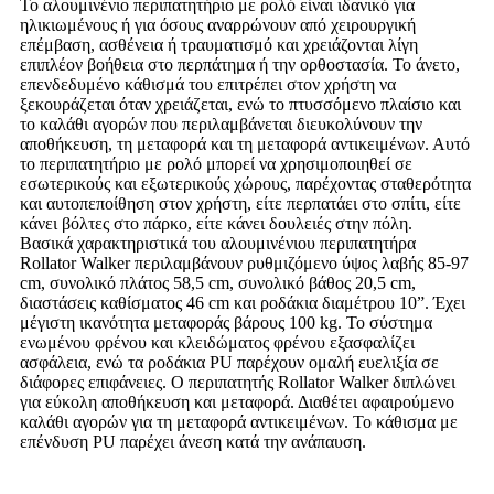
Το αλουμινένιο περιπατητήριο με ρολό είναι ιδανικό για
ηλικιωμένους ή για όσους αναρρώνουν από χειρουργική
επέμβαση, ασθένεια ή τραυματισμό και χρειάζονται λίγη
επιπλέον βοήθεια στο περπάτημα ή την ορθοστασία. Το άνετο,
επενδεδυμένο κάθισμά του επιτρέπει στον χρήστη να
ξεκουράζεται όταν χρειάζεται, ενώ το πτυσσόμενο πλαίσιο και
το καλάθι αγορών που περιλαμβάνεται διευκολύνουν την
αποθήκευση, τη μεταφορά και τη μεταφορά αντικειμένων. Αυτό
το περιπατητήριο με ρολό μπορεί να χρησιμοποιηθεί σε
εσωτερικούς και εξωτερικούς χώρους, παρέχοντας σταθερότητα
και αυτοπεποίθηση στον χρήστη, είτε περπατάει στο σπίτι, είτε
κάνει βόλτες στο πάρκο, είτε κάνει δουλειές στην πόλη.
Βασικά χαρακτηριστικά του αλουμινένιου περιπατητήρα
Rollator Walker περιλαμβάνουν ρυθμιζόμενο ύψος λαβής 85-97
cm, συνολικό πλάτος 58,5 cm, συνολικό βάθος 20,5 cm,
διαστάσεις καθίσματος 46 cm και ροδάκια διαμέτρου 10”. Έχει
μέγιστη ικανότητα μεταφοράς βάρους 100 kg. Το σύστημα
ενωμένου φρένου και κλειδώματος φρένου εξασφαλίζει
ασφάλεια, ενώ τα ροδάκια PU παρέχουν ομαλή ευελιξία σε
διάφορες επιφάνειες. Ο περιπατητής Rollator Walker διπλώνει
για εύκολη αποθήκευση και μεταφορά. Διαθέτει αφαιρούμενο
καλάθι αγορών για τη μεταφορά αντικειμένων. Το κάθισμα με
επένδυση PU παρέχει άνεση κατά την ανάπαυση.