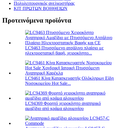
Πολυλειτουργικός ανελκυστήρας
ΚΙΤ ΠΡΩΤΩΝ ΒΟΗΘΕΙΩΝ
Προτεινόμενα προϊόντα
LC9463 Πτυσσόμενο ατσάλινο πλαίσιο με
ηλεκτροστατική βαφή, χειροκίνητο...
LC9461 Κίνα Κατασκευαστής Ολόκληρων Είδη
Νοσοκομείου Hot Sale...
LC94369 Φορητό χειροκίνητο αναπηρικό
αμαξίδιο από κράμα αλουμινίου