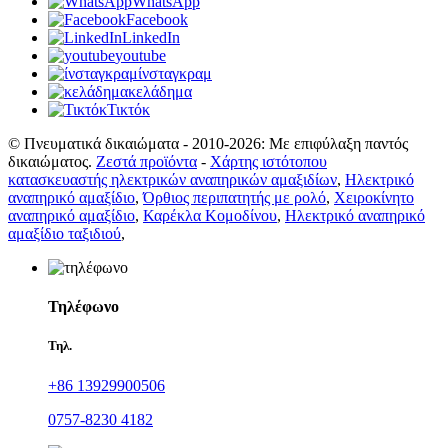
WhatsApp
Facebook
LinkedIn
youtube
ίνσταγκραμ
κελάδημα
Τικτόκ
© Πνευματικά δικαιώματα - 2010-2026: Με επιφύλαξη παντός
δικαιώματος.
Ζεστά προϊόντα
-
Χάρτης ιστότοπου
κατασκευαστής ηλεκτρικών αναπηρικών αμαξιδίων
,
Ηλεκτρικό
αναπηρικό αμαξίδιο
,
Όρθιος περιπατητής με ρολό
,
Χειροκίνητο
αναπηρικό αμαξίδιο
,
Καρέκλα Κομοδίνου
,
Ηλεκτρικό αναπηρικό
αμαξίδιο ταξιδιού
,
Τηλέφωνο
Τηλ.
+86 13929900506
0757-8230 4182