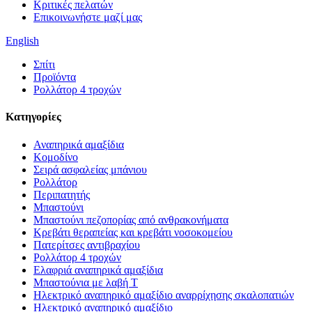
Κριτικές πελατών
Επικοινωνήστε μαζί μας
English
Σπίτι
Προϊόντα
Ρολλάτορ 4 τροχών
Κατηγορίες
Αναπηρικά αμαξίδια
Κομοδίνο
Σειρά ασφαλείας μπάνιου
Ρολλάτορ
Περιπατητής
Μπαστούνι
Μπαστούνι πεζοπορίας από ανθρακονήματα
Κρεβάτι θεραπείας και κρεβάτι νοσοκομείου
Πατερίτσες αντιβραχίου
Ρολλάτορ 4 τροχών
Ελαφριά αναπηρικά αμαξίδια
Μπαστούνια με λαβή T
Ηλεκτρικό αναπηρικό αμαξίδιο αναρρίχησης σκαλοπατιών
Ηλεκτρικό αναπηρικό αμαξίδιο