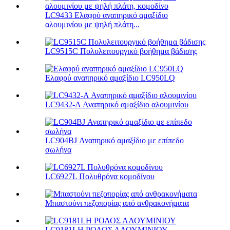
LC9433 Ελαφρύ αναπηρικό αμαξίδιο
αλουμινίου με ψηλή πλάτη...
LC9515C Πολυλειτουργικό βοήθημα βάδισης
Ελαφρύ αναπηρικό αμαξίδιο LC950LQ
LC9432-A Αναπηρικό αμαξίδιο αλουμινίου
LC904BJ Αναπηρικό αμαξίδιο με επίπεδο
σωλήνα
LC6927L Πολυθρόνα κομοδίνου
Μπαστούνι πεζοπορίας από ανθρακονήματα
LC9181LH ΡΟΛΟΣ ΑΛΟΥΜΙΝΙΟΥ