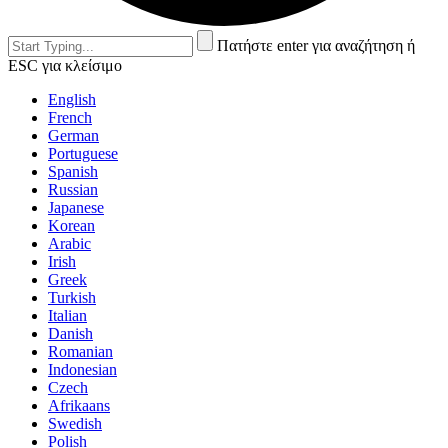
Πατήστε enter για αναζήτηση ή
ESC για κλείσιμο
English
French
German
Portuguese
Spanish
Russian
Japanese
Korean
Arabic
Irish
Greek
Turkish
Italian
Danish
Romanian
Indonesian
Czech
Afrikaans
Swedish
Polish