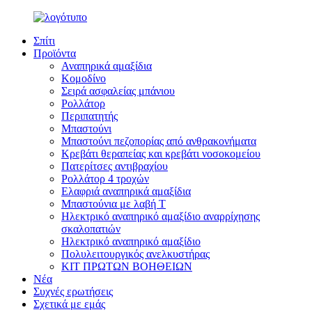
Σπίτι
Προϊόντα
Αναπηρικά αμαξίδια
Κομοδίνο
Σειρά ασφαλείας μπάνιου
Ρολλάτορ
Περιπατητής
Μπαστούνι
Μπαστούνι πεζοπορίας από ανθρακονήματα
Κρεβάτι θεραπείας και κρεβάτι νοσοκομείου
Πατερίτσες αντιβραχίου
Ρολλάτορ 4 τροχών
Ελαφριά αναπηρικά αμαξίδια
Μπαστούνια με λαβή T
Ηλεκτρικό αναπηρικό αμαξίδιο αναρρίχησης
σκαλοπατιών
Ηλεκτρικό αναπηρικό αμαξίδιο
Πολυλειτουργικός ανελκυστήρας
ΚΙΤ ΠΡΩΤΩΝ ΒΟΗΘΕΙΩΝ
Νέα
Συχνές ερωτήσεις
Σχετικά με εμάς