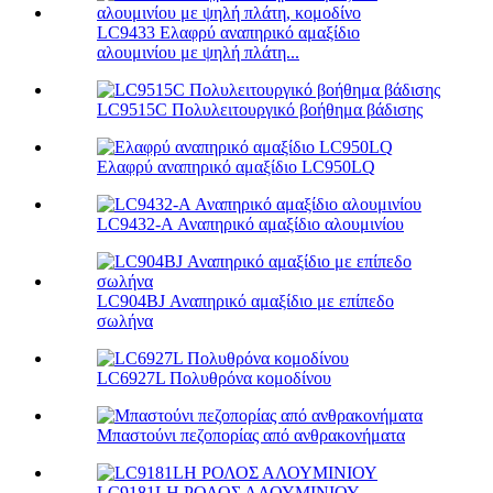
LC9433 Ελαφρύ αναπηρικό αμαξίδιο
αλουμινίου με ψηλή πλάτη...
LC9515C Πολυλειτουργικό βοήθημα βάδισης
Ελαφρύ αναπηρικό αμαξίδιο LC950LQ
LC9432-A Αναπηρικό αμαξίδιο αλουμινίου
LC904BJ Αναπηρικό αμαξίδιο με επίπεδο
σωλήνα
LC6927L Πολυθρόνα κομοδίνου
Μπαστούνι πεζοπορίας από ανθρακονήματα
LC9181LH ΡΟΛΟΣ ΑΛΟΥΜΙΝΙΟΥ