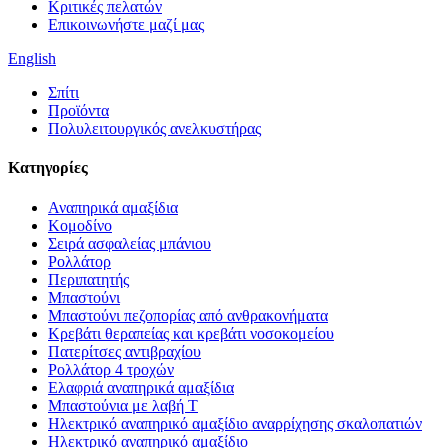
Κριτικές πελατών
Επικοινωνήστε μαζί μας
English
Σπίτι
Προϊόντα
Πολυλειτουργικός ανελκυστήρας
Κατηγορίες
Αναπηρικά αμαξίδια
Κομοδίνο
Σειρά ασφαλείας μπάνιου
Ρολλάτορ
Περιπατητής
Μπαστούνι
Μπαστούνι πεζοπορίας από ανθρακονήματα
Κρεβάτι θεραπείας και κρεβάτι νοσοκομείου
Πατερίτσες αντιβραχίου
Ρολλάτορ 4 τροχών
Ελαφριά αναπηρικά αμαξίδια
Μπαστούνια με λαβή T
Ηλεκτρικό αναπηρικό αμαξίδιο αναρρίχησης σκαλοπατιών
Ηλεκτρικό αναπηρικό αμαξίδιο