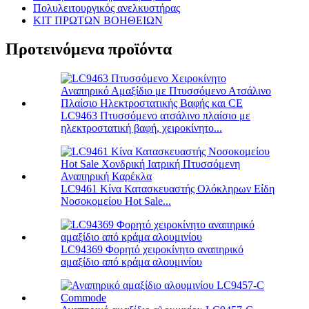
Πολυλειτουργικός ανελκυστήρας
ΚΙΤ ΠΡΩΤΩΝ ΒΟΗΘΕΙΩΝ
Προτεινόμενα προϊόντα
LC9463 Πτυσσόμενο ατσάλινο πλαίσιο με
ηλεκτροστατική βαφή, χειροκίνητο...
LC9461 Κίνα Κατασκευαστής Ολόκληρων Είδη
Νοσοκομείου Hot Sale...
LC94369 Φορητό χειροκίνητο αναπηρικό
αμαξίδιο από κράμα αλουμινίου