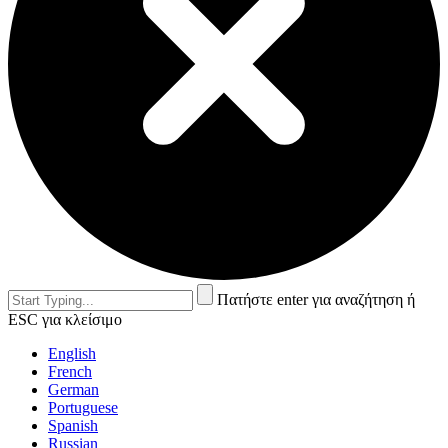
Πατήστε enter για αναζήτηση ή
ESC για κλείσιμο
English
French
German
Portuguese
Spanish
Russian