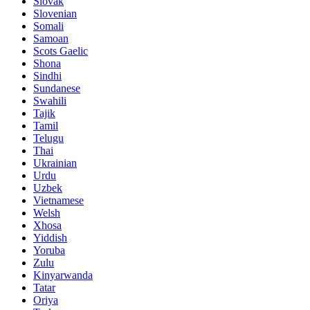
Slovak
Slovenian
Somali
Samoan
Scots Gaelic
Shona
Sindhi
Sundanese
Swahili
Tajik
Tamil
Telugu
Thai
Ukrainian
Urdu
Uzbek
Vietnamese
Welsh
Xhosa
Yiddish
Yoruba
Zulu
Kinyarwanda
Tatar
Oriya