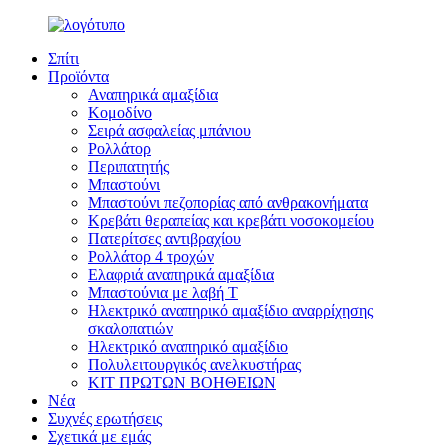
Σπίτι
Προϊόντα
Αναπηρικά αμαξίδια
Κομοδίνο
Σειρά ασφαλείας μπάνιου
Ρολλάτορ
Περιπατητής
Μπαστούνι
Μπαστούνι πεζοπορίας από ανθρακονήματα
Κρεβάτι θεραπείας και κρεβάτι νοσοκομείου
Πατερίτσες αντιβραχίου
Ρολλάτορ 4 τροχών
Ελαφριά αναπηρικά αμαξίδια
Μπαστούνια με λαβή T
Ηλεκτρικό αναπηρικό αμαξίδιο αναρρίχησης
σκαλοπατιών
Ηλεκτρικό αναπηρικό αμαξίδιο
Πολυλειτουργικός ανελκυστήρας
ΚΙΤ ΠΡΩΤΩΝ ΒΟΗΘΕΙΩΝ
Νέα
Συχνές ερωτήσεις
Σχετικά με εμάς