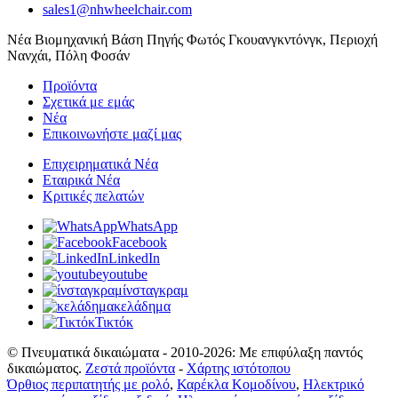
sales1@nhwheelchair.com
Νέα Βιομηχανική Βάση Πηγής Φωτός Γκουανγκντόνγκ, Περιοχή
Νανχάι, Πόλη Φοσάν
Προϊόντα
Σχετικά με εμάς
Νέα
Επικοινωνήστε μαζί μας
Επιχειρηματικά Νέα
Εταιρικά Νέα
Κριτικές πελατών
WhatsApp
Facebook
LinkedIn
youtube
ίνσταγκραμ
κελάδημα
Τικτόκ
© Πνευματικά δικαιώματα - 2010-2026: Με επιφύλαξη παντός
δικαιώματος.
Ζεστά προϊόντα
-
Χάρτης ιστότοπου
Όρθιος περιπατητής με ρολό
,
Καρέκλα Κομοδίνου
,
Ηλεκτρικό